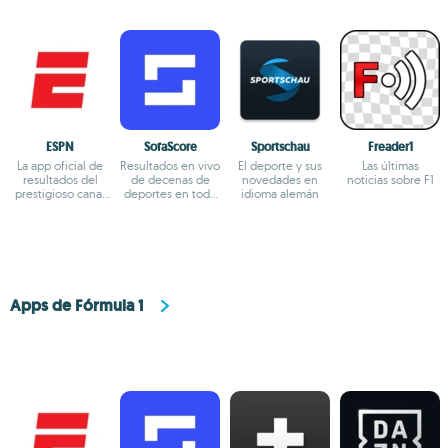
ESPN
SofaScore
Sportschau
Freader1
La app oficial de
Resultados en vivo
El deporte y sus
Las últimas
resultados del
de decenas de
novedades en
noticias sobre F1
prestigioso canal
deportes en todo
idioma alemán
deportivo ESPN
el mundo
Apps de Fórmula 1