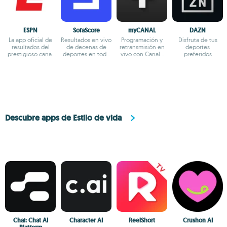
ESPN
SofaScore
myCANAL
DAZN
La app oficial de
Resultados en vivo
Programación y
Disfruta de tus
resultados del
de decenas de
retransmisión en
deportes
prestigioso canal
deportes en todo
vivo con Canal+
preferidos
deportivo ESPN
el mundo
Francia
Descubre apps de Estilo de vida
Chai: Chat AI
Character AI
ReelShort
Crushon AI