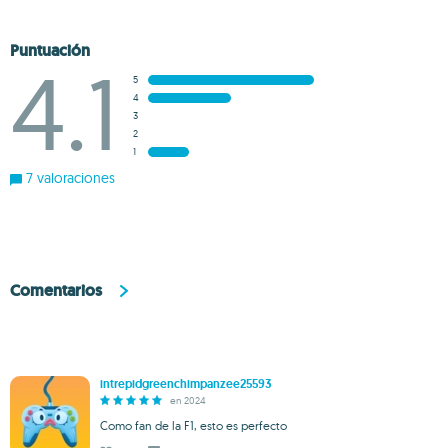
Puntuación
4.1
5
4
3
2
1
7 valoraciones
Comentarios
intrepidgreenchimpanzee25593
en 2024
Como fan de la F1, esto es perfecto