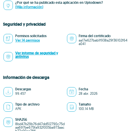
¿Por qué se ha publicado esta aplicación en Uptodown?
(Más información)
Seguridad y privacidad
Permisos solicitados
Firma del certificado
Ver 14 permisos
aa17e627bab1f938a29f36102f64
a041
Ver informe de seguridad y
antivirus
Información de descarga
Descargas
Fecha
99.457
28 abr. 2026
Tipo de archivo
Tamaño
APK
100.14 MB
SHA256
8bd47b29b76d47dd512790c75d
aa697be675fa932f005ba973aac
b77c00ac786