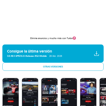
Elimina anuncios y mucho más con Turbo
Consigue la última versión
3.0.48.1-SP157.6.0-Release-R52-Mobile
28 Abr. 2026
OTRAS VERSIONES