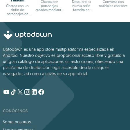
Platform
Chatea con
Descubre tu
Conversa con
Chatea con un
personajes
nueva serie
múltiples chatbots
sinfín de
creados mediante
favorita en
personajes de
IA
formato reels
fantasía
Uptodown es una app store multiplataforma especializada en
Android. Nuestro objetivo es proporcionar acceso libre y gratuito a
un gran catálogo de aplicaciones sin restricciones, ofreciendo una
plataforma de distribución legal accesible desde cualquier
navegador, así como a través de su app oficial.
CONÓCENOS
Sobre nosotros
Nuestra empresa