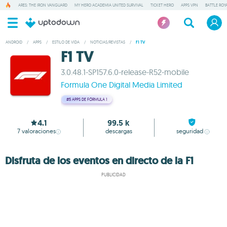
ARES: THE IRON VANGUARD
MY HERO ACADEMIA UNITED SURVIVAL
TICKET HERO
APPS VPN
BATTLE ROY
ANDROID
/
APPS
/
ESTILO DE VIDA
/
NOTICIAS/REVISTAS
/
F1 TV
F1 TV
3.0.48.1-SP157.6.0-release-R52-mobile
Formula One Digital Media Limited
#5
APPS DE FÓRMULA 1
4.1
99.5 k
7
valoraciones
descargas
seguridad
Disfruta de los eventos en directo de la F1
PUBLICIDAD