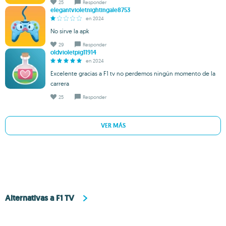
25
Responder
elegantvioletnightingale8753
en 2024
No sirve la apk
29
Responder
oldvioletpig11914
en 2024
Excelente gracias a F1 tv no perdemos ningún momento de la
carrera
25
Responder
VER MÁS
Alternativas a F1 TV